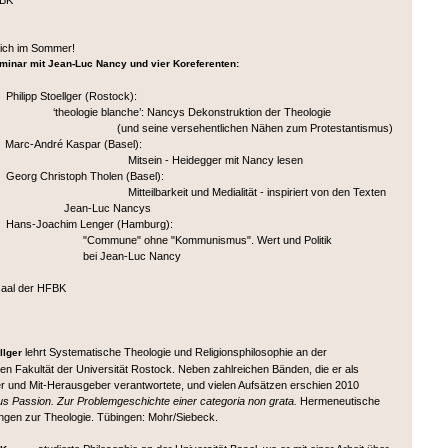
FBK
lich im Sommer!
eminar mit Jean-Luc Nancy und vier Koreferenten:
hilipp Stoellger (Rostock):
ie blanche’: Nancys Dekonstruktion der Theologie
eine versehentlichen Nähen zum Protestantismus)
Marc-André Kaspar (Basel):
in - Heidegger mit Nancy lesen
Georg Christoph Tholen (Basel):
barkeit und Medialität - inspiriert von den Texten
-Luc Nancys
Hans-Joachim Lenger (Hamburg):
ne" ohne "Kommunismus". Wert und Politik
Jean-Luc Nancy
saal der HFBK
lehrt Systematische Theologie und Religionsphilosophie an der
llger
en Fakultät der Universität Rostock. Neben zahlreichen Bänden, die er als
 und Mit-Herausgeber verantwortete, und vielen Aufsätzen erschien 2010
aus Passion. Zur Problemgeschichte einer categoria non grata.
Hermeneutische
gen zur Theologie. Tübingen: Mohr/Siebeck.