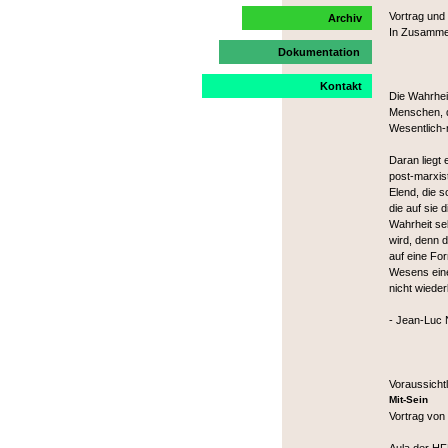
Vortrag und
Archiv
In Zusammen
Dokumentation
Kontakt
Die Wahrheit
Menschen, di
Wesentlich-m
Daran liegt 
post-marxis
Elend, die 
die auf sie
Wahrheit se
wird, denn d
auf eine Fo
Wesens eine
nicht wiede
- Jean-Luc 
Voraussicht
Mit-Sein
Vortrag vo