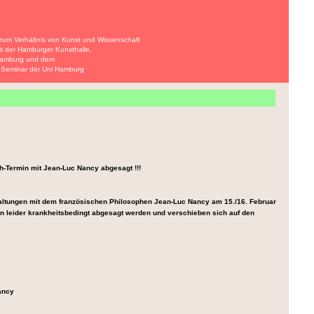
 zum Verhältnis von Kunst und Wissenschaft
Hamburger Kunsthalle,
urg und dem
nar der Uni Hamburg
ch-Termin mit Jean-Luc Nancy abgesagt !!!
altungen mit dem französischen Philosophen Jean-Luc Nancy am 15./16. Februar
 leider krankheitsbedingt abgesagt werden und verschieben sich auf den
ancy