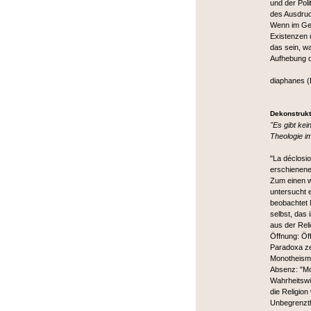
und der Pol
des Ausdruck
Wenn im Geg
Existenzen 
das sein, was
Aufhebung d
diaphanes (
Dekonstrukt
"Es gibt kei
Theologie im
"La déclosio
erschienene
Zum einen w
untersucht e
beobachtet 
selbst, das
aus der Reli
Öffnung: Öf
Paradoxa ze
Monotheismu
Absenz: "Mo
Wahrheitswü
die Religion
Unbegrenzthe