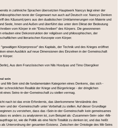
bereits in zahlreiche Sprachen übersetzten Hauptwerk Nancys liegt einer der
 philosophischen texte der Gegenwart nun auch auf Deutsch vor. Nancys Denken
griff des K&uouml;rpers aus den dualistischen Umklammerungen von Materie und
 und Seele, Innen und Außen und überführt das unter dem Diktat der Bedeutung
hreiben vom Körper in ein "Entschreiben" des Körpers. Die gewonnenen
n erlauben eine Dekonstruktion der religiösen und philosophischen, der
schaftlichen und literarischen Konzepte vom Körper.
r "gewaltigen Körperpresse" des Kapitals, der Technik und des Krieges eröffnet
en einen Ausblick auf neue Dimensionen des Einzelnen in der Gemeinschaft
er Körper.
Berlin), Aus dem Französischen von Nils Hosdyas und Timo Obergöker
ral sein
 und Mit-Sein sind die fundamentalen Kategorien eines Denkens, das sich -
er schrecklichen Realität der Kriege und Bürgerkriege - der dringlichen
it eines Seins-in-der-Gemeinschaft zu stellen vermag.
icht nach ist das erste Erfordernis, das überkommene Verständnis des
n‹ und der ›Gemeinschaft‹ unter Vorbehalt zu stellen. Auf dieser Grundlage
beginnen zu verstehen, dass das ›Sein-in-der-Gemeinschaft‹ kein gemeinsames
d dass es anders zu analysieren ist, zum Beispiel als ›Zusammen-Sein‹ oder ›Mit-
auptfrage ist, wie die Politik als eine Nicht-Totalität zu denken ist, und das heißt
 als Unterordnung der gesamten Existenz. Zwischen der Ontologie des Mit-Seins