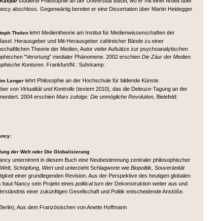
studierte Philosophie an der Universität Basel, wo er mit einer Arbeit über
 Kaspar
ncy abschloss. Gegenwärtig bereitet er eine Dissertation über Martin Heidegger
lehrt Medientheorie am Institut für Medienwissenschaften der
toph Tholen
 Basel. Herausgeber und Mit-Herausgeber zahlreicher Bände zu einer
nschaftlichen Theorie der Medien, Autor vieler Aufsätze zur psychoanalytischen
ophischen "Verortung" medialer Phänomene. 2002 erschien
Die Zäur der Medien.
sophische Konturen.
Frankfurt/M.: Suhrkamp.
lehrt Philosophie an der Hochschule für bildende Künste.
im Lenger
eber von
Virtualität und Kontrolle
(textem 2010), das die Deleuze-Tagung an der
entiert. 2004 erschien
Marx zufolge. Die unmögliche Revolution,
Bielefeld:
ancy:
fung der Welt oder Die Globalisierung
ncy unternimmt in diesem Buch eine Neubestimmung zentraler philosophischer
Welt, Schöpfung, Wert
und unterzieht Schlagworte wie
Biopolitik, Souveränität
igkeit
einer grundlegenden Revision. Aus der Perspektive des heutigen globalen
s baut Nancy sein Projekt eines
political turn
der Dekonstruktion weiter aus und
Verständnis einer zukünftigen Gesellschaft und Politik entscheidende Anstöße.
Berlin), Aus dem Französischen von Anette Hoffmann