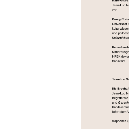
Marc-André
Jean-Luc Na
vor.
Georg Chris
Universität
kulturwisse
und philoos
Kulturphilo
Hans-Joach
Mitherausg
HFBK dokum
transcript.
Jean-Luc N
Die Erschaf
Jean-Luc Na
Begriffe wie
und
Gerecht
Kapitalismu
liefert dem 
diaphanes (