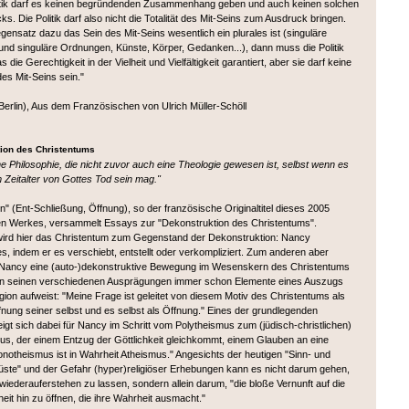
itik darf es keinen begründenden Zusammenhang geben und auch keinen solchen
s. Die Politik darf also nicht die Totalität des Mit-Seins zum Ausdruck bringen.
ensatz dazu das Sein des Mit-Seins wesentlich ein plurales ist (singuläre
und singuläre Ordnungen, Künste, Körper, Gedanken...), dann muss die Politik
 die Gerechtigkeit in der Vielheit und Vielfältigkeit garantiert, aber sie darf keine
es Mit-Seins sein."
Berlin), Aus dem Französischen von Ulrich Müller-Schöll
ion des Christentums
ne Philosophie, die nicht zuvor auch eine Theologie gewesen ist, selbst wenn es
 Zeitalter von Gottes Tod sein mag."
n" (Ent-Schließung, Öffnung), so der französische Originaltitel dieses 2005
n Werkes, versammelt Essays zur "Dekonstruktion des Christentums".
ird hier das Christentum zum Gegenstand der Dekonstruktion: Nancy
s, indem er es verschiebt, entstellt oder verkompliziert. Zum anderen aber
Nancy eine (auto-)dekonstruktive Bewegung im Wesenskern des Christentums
 in seinen verschiedenen Ausprägungen immer schon Elemente eines Auszugs
gion aufweist: "Meine Frage ist geleitet von diesem Motiv des Christentums als
fnung seiner selbst und es selbst als Öffnung." Eines der grundlegenden
igt sich dabei für Nancy im Schritt vom Polytheismus zum (jüdisch-christlichen)
s, der einem Entzug der Göttlichkeit gleichkommt, einem Glauben an eine
notheismus ist in Wahrheit Atheismus." Angesichts der heutigen "Sinn- und
ste" und der Gefahr (hyper)religiöser Erhebungen kann es nicht darum gehen,
 wiederauferstehen zu lassen, sondern allein darum, "die bloße Vernunft auf die
it hin zu öffnen, die ihre Wahrheit ausmacht."