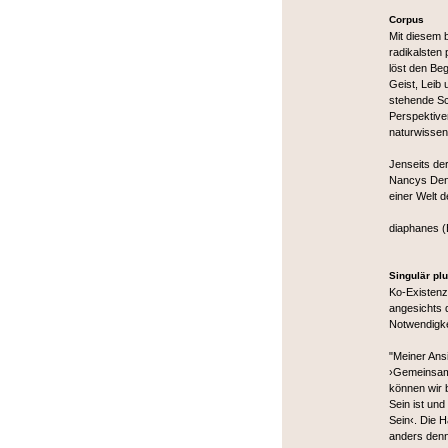
Corpus
Mit diesem 
radikalsten
löst den Be
Geist, Leib
stehende Sc
Perspektive
naturwissen
Jenseits de
Nancys Denk
einer Welt d
diaphanes (
Singulär plu
Ko-Existenz
angesichts d
Notwendigke
"Meiner Ans
›Gemeinsame
können wir 
Sein ist un
Sein‹. Die H
anders denn