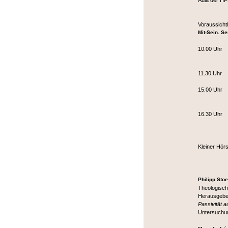
Aula der H
Voraussicht
Mit-Sein. S
10.00 Uhr P
‘theolog
(und s
11.30 Uhr 
Mitse
15.00 Uhr 
Mitteil
Jean
16.30 Uhr 
"Commu
bei 
Kleiner Hör
Philipp Stoe
Theologisch
Herausgeber
Passivität 
Untersuchun