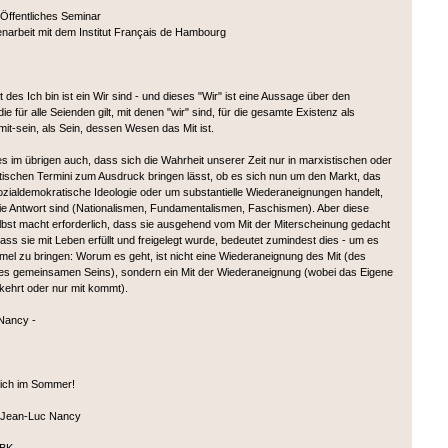
 Öffentliches Seminar
arbeit mit dem Institut Français de Hambourg
 des Ich bin ist ein Wir sind - und dieses "Wir" ist eine Aussage über den
e für alle Seienden gilt, mit denen "wir" sind, für die gesamte Existenz als
it-sein, als Sein, dessen Wesen das Mit ist.
es im übrigen auch, dass sich die Wahrheit unserer Zeit nur in marxistischen oder
tischen Termini zum Ausdruck bringen lässt, ob es sich nun um den Markt, das
sozialdemokratische Ideologie oder um substantielle Wiederaneignungen handelt,
 die Antwort sind (Nationalismen, Fundamentalismen, Faschismen). Aber diese
lbst macht erforderlich, dass sie ausgehend vom Mit der Miterscheinung gedacht
ass sie mit Leben erfüllt und freigelegt wurde, bedeutet zumindest dies - um es
rmel zu bringen: Worum es geht, ist nicht eine Wiederaneignung des Mit (des
s gemeinsamen Seins), sondern ein Mit der Wiederaneignung (wobei das Eigene
rkehrt oder nur mit kommt).
Nancy -
lich im Sommer!
n Jean-Luc Nancy